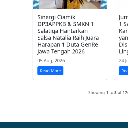
Sinergi Ciamik
Jum
DP3APPKB & SMKN 1
1 S
Salatiga Hantarkan
Kar
Salsa Natalia Raih Juara
yan
Harapan 1 Duta GenRe
Dis
Jawa Tengah 2026
Li
05 Aug, 2026
24 J
Read More
Re
Showing
1
to
8
of
17