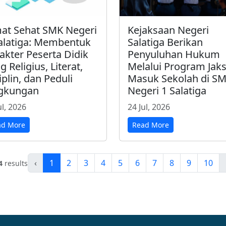
at Sehat SMK Negeri
Kejaksaan Negeri
alatiga: Membentuk
Salatiga Berikan
akter Peserta Didik
Penyuluhan Hukum
g Religius, Literat,
Melalui Program Jak
iplin, dan Peduli
Masuk Sekolah di S
ngkungan
Negeri 1 Salatiga
ul, 2026
24 Jul, 2026
ad More
Read More
‹
1
2
3
4
5
6
7
8
9
10
4
results