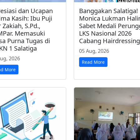
esiasi dan Ucapan
Banggakan Salatiga!
ima Kasih: Ibu Puji
Monica Lukman Hal
 Zakiah, S.Pd.,
Sabet Medali Perung
MPar. Memasuki
LKS Nasional 2026
a Purna Tugas di
Cabang Hairdressing
N 1 Salatiga
05 Aug, 2026
ug, 2026
Read More
ad More